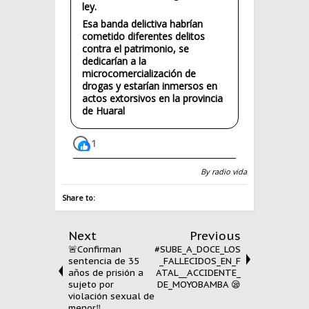
ley.
Esa banda delictiva habrían
cometido diferentes delitos
contra el patrimonio, se
dedicarían a la
microcomercialización de
drogas y estarían inmersos en
actos extorsivos en la provincia
de Huaral
1
1
Todas las reacciones:
By
radio vida
Share to:
Next
Previous
🚨Confirman
#SUBE_A_DOCE_LOS
sentencia de 35
_FALLECIDOS_EN_F
años de prisión a
ATAL__ACCIDENTE_
sujeto por
DE_MOYOBAMBA 😪
violación sexual de
menor‼️