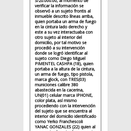
S/20.000.00, al momento de
verificar la información se
observó a un sujeto frontis al
inmueble descrito líneas arriba,
quien portaba un arma de fuego
en la cintura lado derecho y
este a su vez interactuaba con
otro sujeto al interior del
domicilio, por tal motivo se
procedió a su intervención
donde se logró identificar al
sujeto como Diego Miguel
PIMENTEL CASHPA (18), quien
portaba a la altura de la cintura,
un arma de fuego, tipo pistola,
marca glock, con TRES(03)
municiones calibre 380
abastecida en la cacerina,
UN(01) celular marca IPHONE,
color plata, así mismo
procediendo con la intervención
del sujeto que se encuentra al
interior del domicilio identificado
como Yerko Franchescoli
YANAC GONZALES (22) quien al