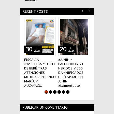
RECENT POSTS
30
20
18
Jul
Jul
Jul
2026
2026
2026
FISCALÍA
#JUNIN 4
BOMBEROS N
INVESTIGA MUERTE
FALLECIDOS, 21
PARTICIPARÁ
DE BEBÉ TRAS
HERIDOS Y 300
LA GRAN PAR
ATENCIONES
DAMNIFICADOS
MILITAR DEL 
MÉDICAS EN TINGO
DEJÓ SISMO EN
JULIO.
MARÍA Y
JUNÍN
AUCAYACU.
#Lamentable
PUBLICAR UN COMENTARIO