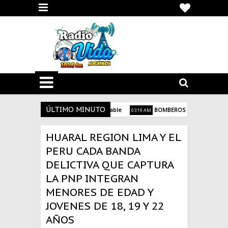
ÚLTIMO MINUTO
FICADOS DEJÓ SISMO EN JUNÍN #Lamentable
BOMBEROS NO PARTICIPARÁN 
03:19 AM
OSE CRESPO Y CASTILLO
ARROCEROS ACUERDAN HABILITAR PASE VEHICU
06:21 AM
HUARAL REGION LIMA Y EL
PERU CADA BANDA
DELICTIVA QUE CAPTURA
LA PNP INTEGRAN
MENORES DE EDAD Y
JOVENES DE 18, 19 Y 22
AÑOS