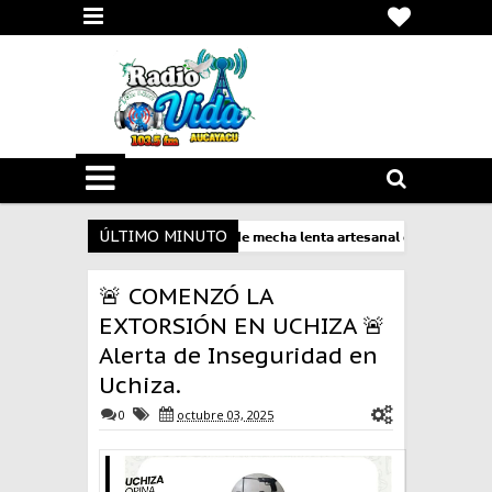
ÚLTIMO MINUTO
𝗲 𝗖𝗮𝗿𝗿𝗲𝘁𝗲𝗿𝗮𝘀 𝗱𝗲𝗰𝗼𝗺𝗶𝘀𝗮 𝗺𝗶𝗹 𝗺𝗲𝘁𝗿𝗼𝘀 𝗱𝗲 𝗺𝗲𝗰𝗵𝗮 𝗹𝗲𝗻𝘁𝗮 𝗮𝗿𝘁𝗲𝘀𝗮𝗻𝗮𝗹 𝗱𝗲𝘀𝘁𝗶𝗻𝗮𝗱𝗮 𝗮 𝗹𝗮 𝗺𝗶
E LA POLICÍA DESTRUYEN LABORATORIO CLANDESTINO DE PASTA BÁSICA DE COCAÍN
🚨 COMENZÓ LA
EXTORSIÓN EN UCHIZA 🚨
Alerta de Inseguridad en
Uchiza.
0
octubre 03, 2025