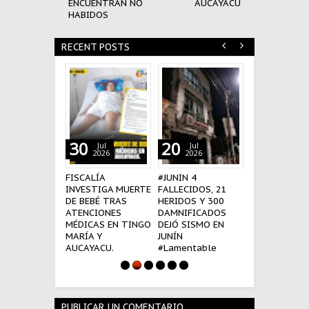
ENCUENTRAN NO
AUCAYACU
HABIDOS
RECENT POSTS
30
20
18
Jul
Jul
Jul
2026
2026
2026
FISCALÍA
#JUNIN 4
BOMBEROS N
INVESTIGA MUERTE
FALLECIDOS, 21
PARTICIPARÁ
DE BEBÉ TRAS
HERIDOS Y 300
LA GRAN PAR
ATENCIONES
DAMNIFICADOS
MILITAR DEL 
MÉDICAS EN TINGO
DEJÓ SISMO EN
JULIO.
MARÍA Y
JUNÍN
AUCAYACU.
#Lamentable
PUBLICAR UN COMENTARIO