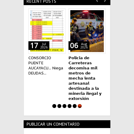
RECENT POSTS
17
06
30
Jul
Aug
Jul
2026
2026
2026
CONSORCIO
𝗣𝗼𝗹𝗶𝗰𝗶́𝗮 𝗱𝗲
FISCALÍA
PUENTE
𝗖𝗮𝗿𝗿𝗲𝘁𝗲𝗿𝗮𝘀
INVESTIGA MUERTE
AUCAYACU... Niega
𝗱𝗲𝗰𝗼𝗺𝗶𝘀𝗮 𝗺𝗶𝗹
DE BEBÉ TRAS
DEUDAS...
𝗺𝗲𝘁𝗿𝗼𝘀 𝗱𝗲
ATENCIONES
𝗺𝗲𝗰𝗵𝗮 𝗹𝗲𝗻𝘁𝗮
MÉDICAS EN TINGO
𝗮𝗿𝘁𝗲𝘀𝗮𝗻𝗮𝗹
MARÍA Y
𝗱𝗲𝘀𝘁𝗶𝗻𝗮𝗱𝗮 𝗮 𝗹𝗮
AUCAYACU.
𝗺𝗶𝗻𝗲𝗿𝗶́𝗮 𝗶𝗹𝗲𝗴𝗮𝗹 𝘆
𝗲𝘅𝘁𝗼𝗿𝘀𝗶𝗼́𝗻
PUBLICAR UN COMENTARIO