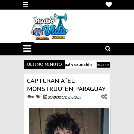
ÚLTIMO MINUTO
𝗲𝘀𝗮𝗻𝗮𝗹 𝗱𝗲𝘀𝘁𝗶𝗻𝗮𝗱𝗮 𝗮 𝗹𝗮 𝗺𝗶𝗻𝗲𝗿𝗶́𝗮 𝗶𝗹𝗲𝗴𝗮𝗹 𝘆 𝗲𝘅𝘁𝗼𝗿𝘀𝗶𝗼́𝗻
FISCALÍA INVES
04:08 AM
 PASTA BÁSICA DE COCAÍNA.
¡Cae cargamento de más de 3 toneladas d
02:18 AM
CAPTURAN A ‘EL
MONSTRUO’ EN PARAGUAY
0
septiembre 25, 2025